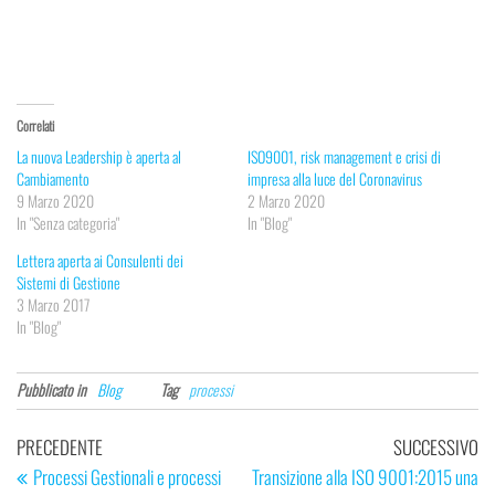
Correlati
La nuova Leadership è aperta al
ISO9001, risk management e crisi di
Cambiamento
impresa alla luce del Coronavirus
9 Marzo 2020
2 Marzo 2020
In "Senza categoria"
In "Blog"
Lettera aperta ai Consulenti dei
Sistemi di Gestione
3 Marzo 2017
In "Blog"
Pubblicato in
Blog
Tag
processi
Navigazione
Articolo
Ar
PRECEDENTE
SUCCESSIVO
articoli
precedente
su
Processi Gestionali e processi
Transizione alla ISO 9001:2015 una