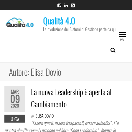
Vai
al
Qualità 4.0
contenuto
La rivoluzione dei Sistemi di Gestione parte da qui
MENU
Autore:
Elisa Dovio
La nuova Leadership è aperta al
MAR
09
Cambiamento
2020
di
ELISA DOVIO
0
“Essere aperti, essere trasparenti, essere autentici” . E’ il
mantra che Charlene Li propone nel libro “Open Leadership”. Mentre le