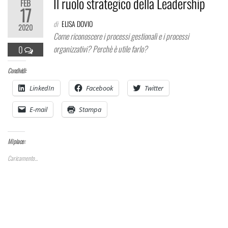
Il ruolo strategico della Leadership
FEB
17
di
ELISA DOVIO
2020
Come riconoscere i processi gestionali e i processi
organizzativi? Perchè è utile farlo?
0
Condividi:
LinkedIn
Facebook
Twitter
E-mail
Stampa
Mi piace:
Caricamento...