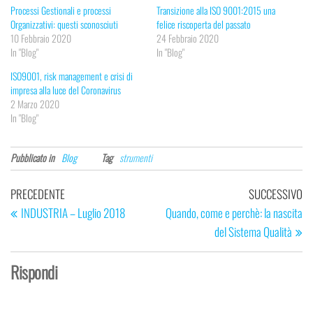
Processi Gestionali e processi
Transizione alla ISO 9001:2015 una
Organizzativi: questi sconosciuti
felice riscoperta del passato
10 Febbraio 2020
24 Febbraio 2020
In "Blog"
In "Blog"
ISO9001, risk management e crisi di
impresa alla luce del Coronavirus
2 Marzo 2020
In "Blog"
Pubblicato in
Blog
Tag
strumenti
Navigazione
Articolo
Ar
PRECEDENTE
SUCCESSIVO
articoli
precedente
su
INDUSTRIA – Luglio 2018
Quando, come e perchè: la nascita
del Sistema Qualità
Rispondi