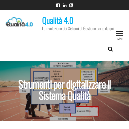
Vai
al
Qualità 4.0
contenuto
La rivoluzione dei Sistemi di Gestione parte da qui
MENU
Strumenti per digitalizzare il
Sistema Qualità